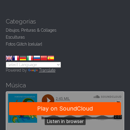
v
i
g
Categorías
a
Dibujos, Pinturas & Collages
t
Esculturas
i
Fotos Glitch [celular]
o
n
Powered by
Translate
Música