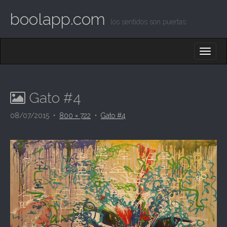
boolapp.com
los sentidos son puertas
M
S
K
A
I
I
P
T
N
O
Gato #4
M
C
O
E
08/07/2015
•
800 × 722
•
Gato #4
N
N
T
E
U
N
T