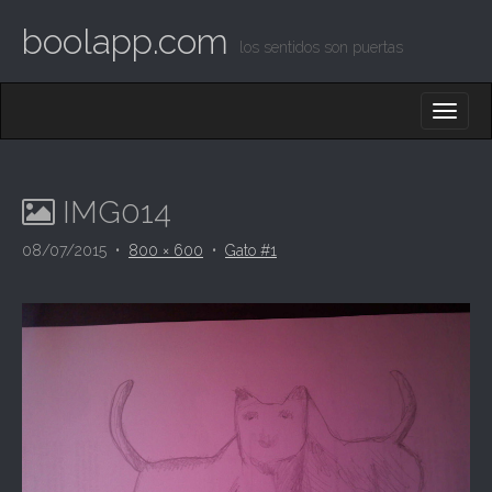
boolapp.com
los sentidos son puertas
M
S
K
A
I
I
P
T
N
O
IMG014
M
C
O
E
08/07/2015
•
800 × 600
•
Gato #1
N
N
T
E
U
N
T