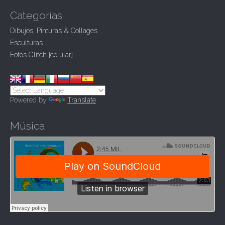
a
Categorías
t
Dibujos, Pinturas & Collages
i
Esculturas
o
Fotos Glitch [celular]
n
Powered by
Translate
Música