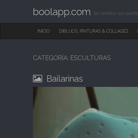
boolapp.com
los sentidos son puerta
M
S
INICIO
DIBUJOS, PINTURAS & COLLAGES
K
A
I
I
P
T
N
O
CATEGORÍA:
ESCULTURAS
M
C
O
E
N
Bailarinas
N
T
E
U
N
T