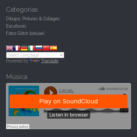
a
Categorías
t
Dibujos, Pinturas & Collages
i
Esculturas
o
Fotos Glitch [celular]
n
Powered by
Translate
Música