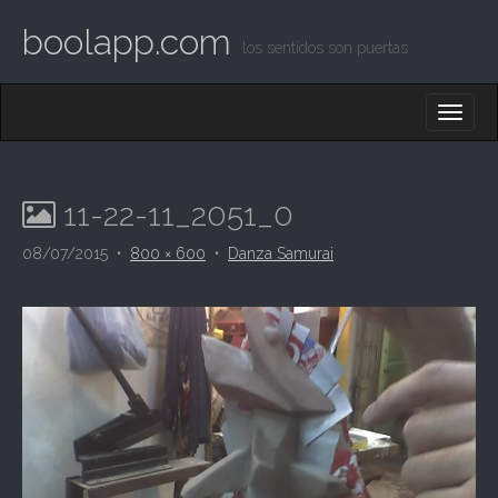
boolapp.com
los sentidos son puertas
M
S
K
A
I
I
P
T
N
O
11-22-11_2051_0
M
C
O
E
08/07/2015
•
800 × 600
•
Danza Samurai
N
N
T
E
U
N
T