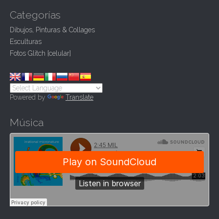
a
Categorías
t
Dibujos, Pinturas & Collages
i
Esculturas
o
Fotos Glitch [celular]
n
Powered by
Translate
Música